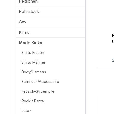
Peitschen
Rohrstock
Gay
Klinik
Halsband mit Ketten
und Klammern
Mode Kinky
Shirts Frauen
Regulärer Preis:
R
39,95 €
Shirts Männer
Warenkorb
Body/Harness
Schmuck/Accessoire
Fetisch-Struempfe
Rock / Pants
Latex