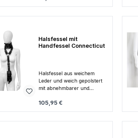
Warenkorb
Halsfessel mit
Handfessel Connecticut
Halsfessel aus weichem
Leder und weich gepolstert
mit abnehmbarer und
verstellbarer Leder
Regulärer Preis:
105,95 €
Verbindung Halsband Breite
ca. 10 cm, verstellbar von ca.
Warenkorb
38 cm bis 52 cm Handfessel
Breite ca. 6 cm, verstellbar
von ca. 20 cm bis 32 cm