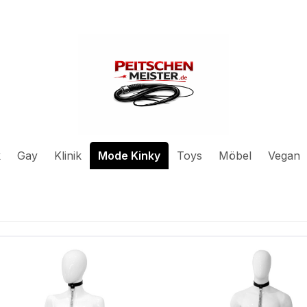
k
Gay
Klinik
Mode Kinky
Toys
Möbel
Vegan
duktgalerie überspringen