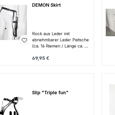
DEMON Skirt
Rock aus Leder mit
abnehmbarer Leder Peitsche
(ca. 16 Riemen / Länge ca. 45
cm) Rock verstellbar von ca.
Regulärer Preis:
69,95 €
65 cm bis 90 cm 0,380 kg
Warenkorb
Slip "Triple fun"