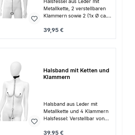
Halsfessel aus Leder mit
Strumpfhalter sind für
Metallkette, 2 verstellbaren
perfekte Passform in der
Klammern sowie 2 (1x Ø ca.
Länge verstellbar. 100%
35 mm / Ø ca. 45 mm) a
Polyester, Polyurethan-
Regulärer Preis:
39,95 €
bnehmbaren Metall Ringen
Beschichtung. Ohne
Halsfessel: Verstellbar von
Warenkorb
Strümpfe.
38 cm bis 48 cm / B. ca. 2
cm 0,300 kg
Halsband mit Ketten und
Klammern
Halsband aus Leder mit
Metallkette und 4 Klammern
Halsfessel: Verstellbar von
38 cm bis 48 cm / B. ca. 2
Regulärer Preis:
39,95 €
cm 0,170 kg