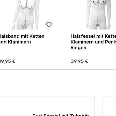
Halsfessel mit Ketten,
Halsband mit Kette
Klammern und Penis
und Klammern Rot
Ringen
egulärer Preis:
Regulärer Preis:
39,95 €
39,95 €
Warenkorb
Warenkorb
Gurt Spezial mit Zubehör