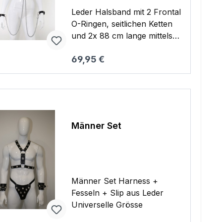
Leder Halsband mit 2 Frontal
O-Ringen, seitlichen Ketten
und 2x 88 cm lange mittels
Karabiner anbehmbare
Regulärer Preis:
69,95 €
Verbindungsketten und
Handfesseln O-Ringe Ø ca.
Warenkorb
26 mm / Ø ca. 32 mm Länge
(Handfessel) ca. 26 cm /
Breite ca. 2 cm
Einheitsgröße, verstellbar
Männer Set
von 14 cm - 24 cm Länge
(Halsfessel) ca. 34 cm /
Breite ca. 4 - 16 cm
Einheitsgröße, verstellbar
von 31,5 cm - 39,5 cm 0,570
Männer Set Harness +
kg
Fesseln + Slip aus Leder
Universelle Grösse