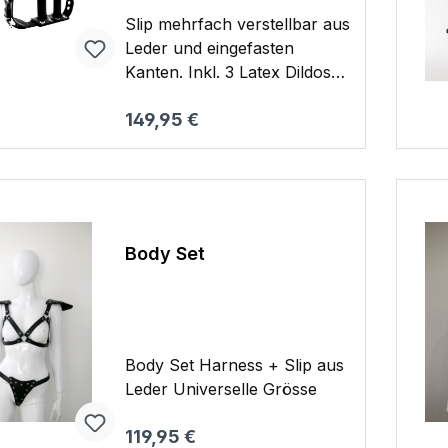
Slip mehrfach verstellbar aus
Leder und eingefasten
Kanten. Inkl. 3 Latex Dildos
(alle abnehmbar und
Regulärer Preis:
149,95 €
tauschbar) (Ø 3 cm 2x 14 cm
und 1x 11 cm) Slip Umfang
Warenkorb
verstellbar von 60 cm - 98
cm Ein weiterer Riemen ist
mit inbegriffen und kann mit
dem Dildo Riemen getauscht
Body Set
werden und somit kann der
Slip als reiner Slip mi
Aussendildo ohne
Innendildos getragen werden
0,420kg
Body Set Harness + Slip aus
Leder Universelle Grösse
Regulärer Preis:
119,95 €