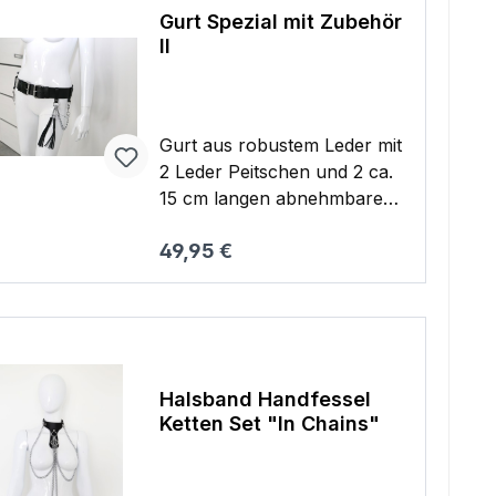
Gurt Spezial mit Zubehör
II
Gurt aus robustem Leder mit
2 Leder Peitschen und 2 ca.
15 cm langen abnehmbaren
Verbindungs Ketten Peitsche
Regulärer Preis:
49,95 €
mit Karabiner ca. 20 cm lang
und mit ca. 12 Riemen Gurt
Warenkorb
Länge ca. 78 cm / Breite ca.
5 cm, verstellbar von ca. 82
cm bis 100 cm 0,430 kg
Halsband Handfessel
Ketten Set "In Chains"