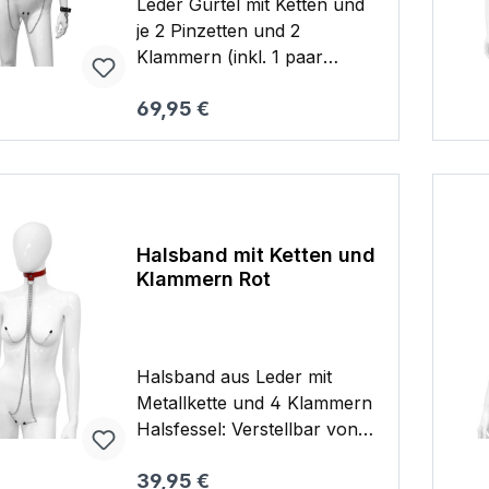
Leder Gürtel mit Ketten und
je 2 Pinzetten und 2
Klammern (inkl. 1 paar
Handfesseln mit Karabinern)
Regulärer Preis:
69,95 €
Die Pinzetten sowie
Klammern können an den
Warenkorb
Schamlippen sowie an den
Brustwarzen angebracht
werden Gürtelumfang
verstellbar von ca. 90 cm bis
Halsband mit Ketten und
115 cm Handfesselumfang
Klammern Rot
verstallber von ca. 14 cm bis
27 cm 0,315 kg
Halsband aus Leder mit
Metallkette und 4 Klammern
Halsfessel: Verstellbar von
38 cm bis 48 cm / B. ca. 2
Regulärer Preis:
39,95 €
cm 0,170 kg