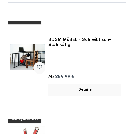
konfigurierbar
BDSM MöBEL - Schreibtisch-
Stahlkäfig
Regulärer Preis:
Ab
859,99 €
Details
konfigurierbar