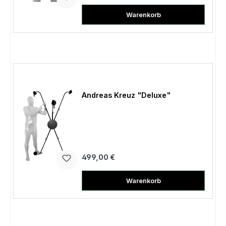
Warenkorb
Andreas Kreuz "Deluxe"
Regulärer Preis:
499,00 €
Warenkorb