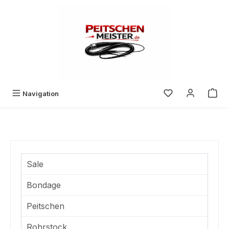
Zum Hauptinhalt springen
Du hast 0 Produk
Navigation
Sale
Bondage
Peitschen
Rohrstock