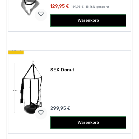
Verkaufspreis:
Regulärer Preis:
129,95 €
159,95 €
(18.76% gespart)
Warenkorb
TIPP!
SEX Donut
Regulärer Preis:
299,95 €
Warenkorb