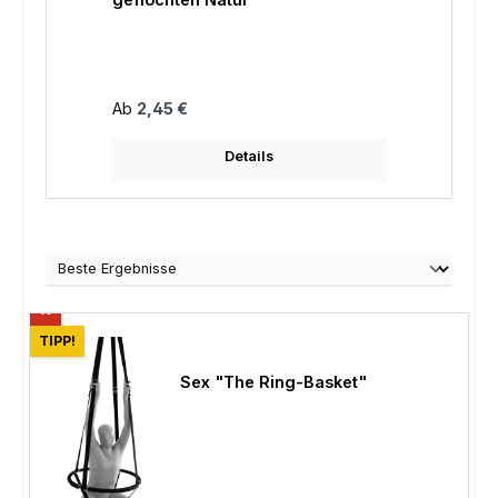
Regulä
4,25 
Regulärer Preis:
Ab
2,45 €
Details
Rabatt
%
TIPP!
Sex "The Ring-Basket"