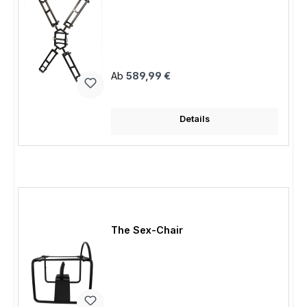
Regulärer Preis:
Ab
589,99 €
Details
The Sex-Chair