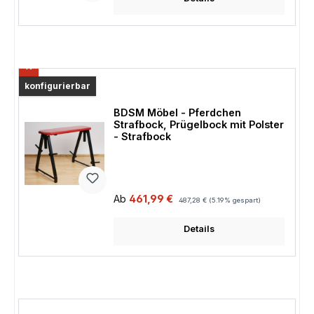
Rabatt
%
konfigurierbar
BDSM Möbel - Pferdchen
Strafbock, Prügelbock mit Polster
- Strafbock
Verkaufspreis:
Regulärer Preis:
Ab
461,99 €
487,28 €
(5.19% gespart)
Details