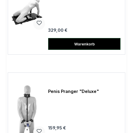
Regulärer Preis:
329,00 €
Warenkorb
Penis Pranger "Deluxe"
Regulärer Preis:
159,95 €