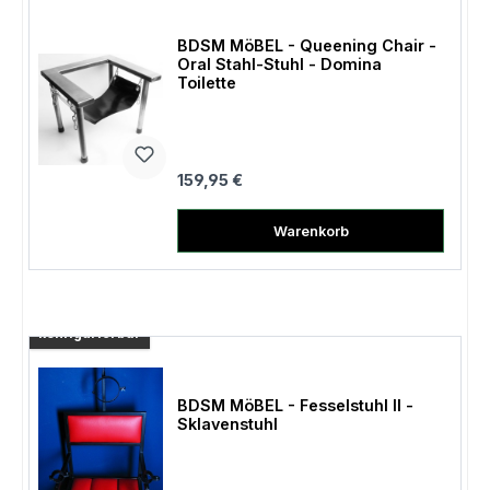
BDSM MöBEL - Queening Chair -
Oral Stahl-Stuhl - Domina
Toilette
Regulärer Preis:
159,95 €
Warenkorb
konfigurierbar
BDSM MöBEL - Fesselstuhl II -
Sklavenstuhl