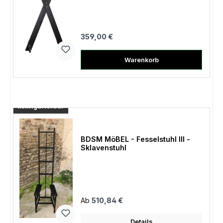
Regulärer Preis:
359,00 €
Warenkorb
konfigurierbar
BDSM MöBEL - Fesselstuhl III -
Sklavenstuhl
Regulärer Preis:
Ab
510,84 €
Details