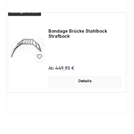
konfigurierbar
Bondage Brücke Stahlbock
Strafbock
Regulärer Preis:
Ab
449,95 €
Details