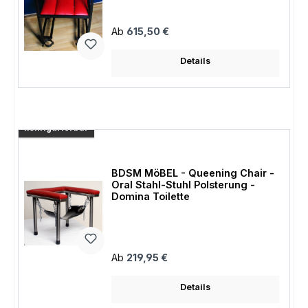
Regulärer Preis:
Ab
615,50 €
Details
konfigurierbar
BDSM MöBEL - Queening Chair -
Oral Stahl-Stuhl Polsterung -
Domina Toilette
Regulärer Preis:
Ab
219,95 €
Details