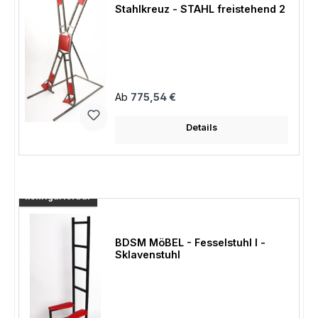
Stahlkreuz - STAHL freistehend 2
Regulärer Preis:
Ab
775,54 €
Details
konfigurierbar
BDSM MöBEL - Fesselstuhl I -
Sklavenstuhl