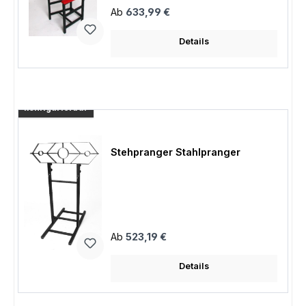
Regulärer Preis:
Ab
633,99 €
Details
konfigurierbar
Stehpranger Stahlpranger
Regulärer Preis:
Ab
523,19 €
Details