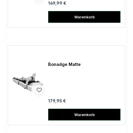
Regulärer Preis:
149,99 €
Warenkorb
Bonadge Matte
Regulärer Preis:
179,95 €
Warenkorb