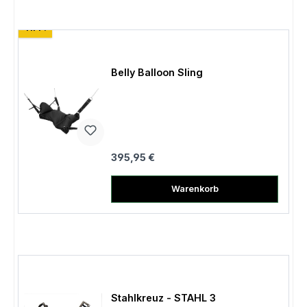
TIPP!
Belly Balloon Sling
Regulärer Preis:
395,95 €
Warenkorb
Stahlkreuz - STAHL 3