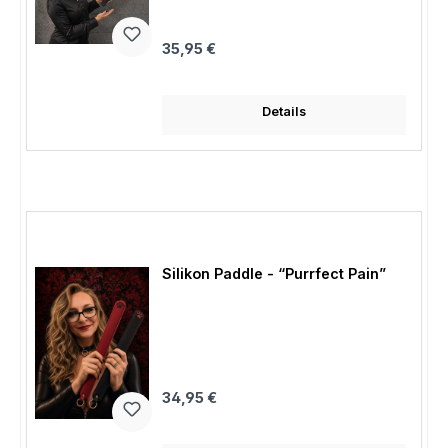
Regulärer Preis:
35,95 €
Details
Silikon Paddle - “Purrfect Pain”
Regulärer Preis:
34,95 €