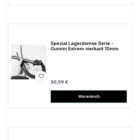
Spezial Lagerdomse Serie -
Gummi Extrem vierkant 10mm
Regulärer Preis:
30,99 €
Warenkorb