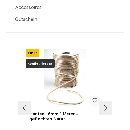
Accessoires
Gutschein
Produktgalerie überspringen
TIPP!
TIPP!
konfigurierbar
Hanfseil 6mm 1 Meter -
Bonda
geflochten Natur
oder 