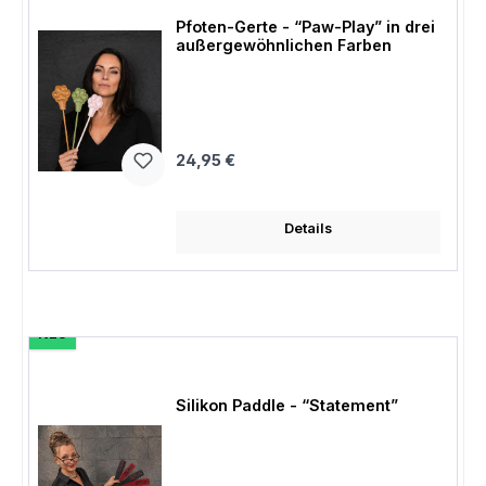
Pfoten-Gerte - “Paw-Play” in drei
außergewöhnlichen Farben
Regulärer Preis:
24,95 €
Details
NEU
Silikon Paddle - “Statement”