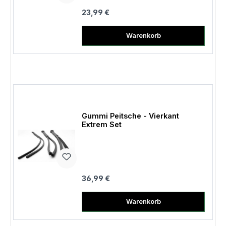
Regulärer Preis:
23,99 €
Warenkorb
Gummi Peitsche - Vierkant
Extrem Set
Regulärer Preis:
36,99 €
Warenkorb