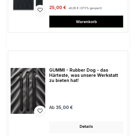
Verkaufspreis:
Regulärer Preis:
25,00 €
40,00 €
(37.5% gespart)
Warenkorb
GUMMI - Rubber Dog - das
Härteste, was unsere Werkstatt
zu bieten hat!
Regulärer Preis:
Ab
35,00 €
Details