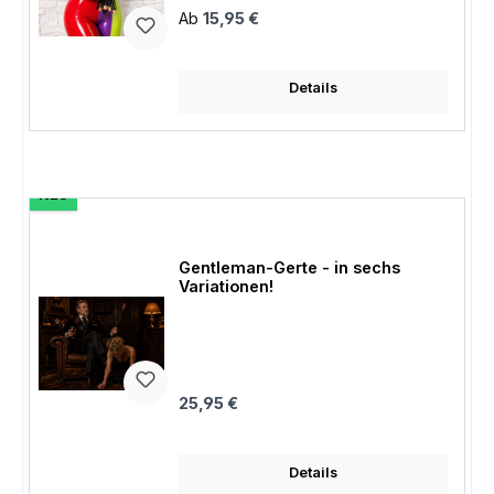
Regulärer Preis:
Ab
15,95 €
Details
NEU
Gentleman-Gerte - in sechs
Variationen!
Regulärer Preis:
25,95 €
Details