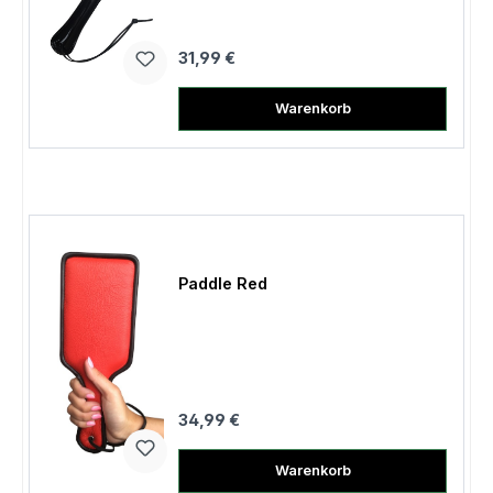
Regulärer Preis:
31,99 €
Warenkorb
Paddle Red
Regulärer Preis:
34,99 €
Warenkorb