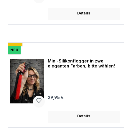
Details
TIPP!
NEU
Mini-Silikonflogger in zwei
eleganten Farben, bitte wählen!
Regulärer Preis:
29,95 €
Details