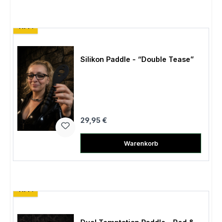
TIPP!
Silikon Paddle - “Double Tease”
Regulärer Preis:
29,95 €
Warenkorb
TIPP!