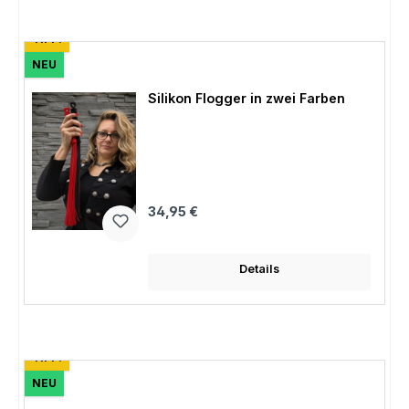
TIPP!
NEU
Silikon Flogger in zwei Farben
Regulärer Preis:
34,95 €
Details
TIPP!
NEU