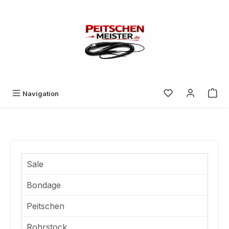
Zum Hauptinhalt springen
Du hast 0 Produk
Navigation
Sale
Bondage
Peitschen
Rohrstock