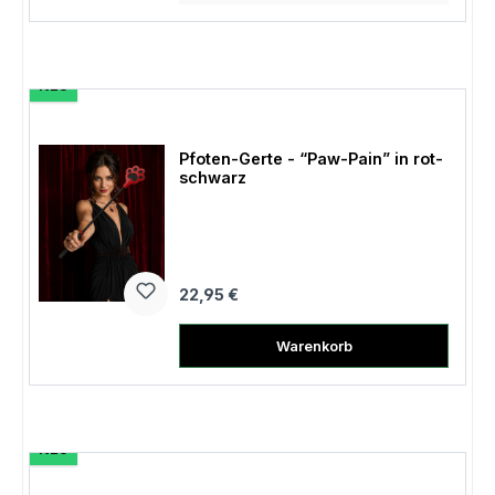
NEU
Pfoten-Gerte - “Paw-Pain” in rot-
schwarz
Regulärer Preis:
22,95 €
Warenkorb
NEU