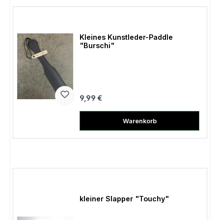
Kleines Kunstleder-Paddle
"Burschi"
Regulärer Preis:
9,99 €
Warenkorb
kleiner Slapper "Touchy"