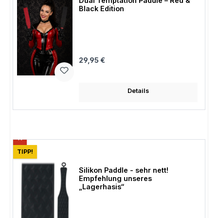
Dual Temptation Paddle – Red &
Black Edition
Regulärer Preis:
29,95 €
Details
Rabatt
%
TIPP!
Silikon Paddle - sehr nett!
Empfehlung unseres
„Lagerhasis“