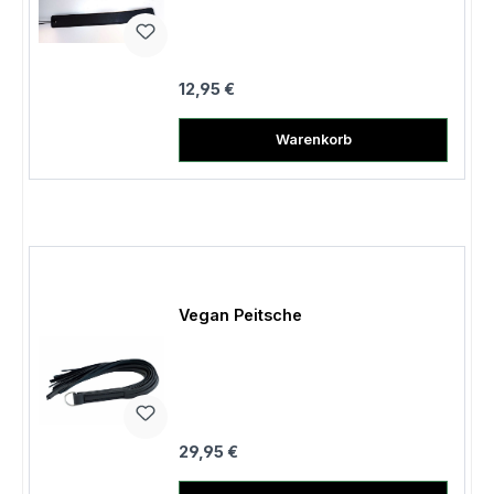
Regulärer Preis:
12,95 €
Warenkorb
Vegan Peitsche
Regulärer Preis:
29,95 €