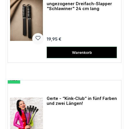
ungezogener Dreifach-Slapper
"Schlawiner" 24 cm lang
Regulärer Preis:
19,95 €
Warenkorb
NEU
Gerte - “Kink-Club” in fünf Farben
und zwei Längen!