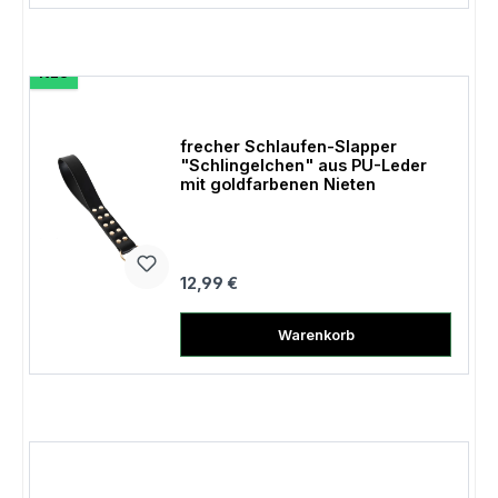
NEU
frecher Schlaufen-Slapper
"Schlingelchen" aus PU-Leder
mit goldfarbenen Nieten
Regulärer Preis:
12,99 €
Warenkorb