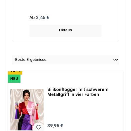
Regulä
4,25 
Regulärer Preis:
Ab
2,45 €
Details
TIPP!
NEU
Silikonflogger mit schwerem
Metallgriff in vier Farben
Regulärer Preis:
39,95 €