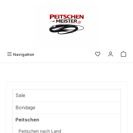
Zum Hauptinhalt springen
Du hast 0 Produk
Navigation
Sale
Bondage
Peitschen
Peitschen nach Land