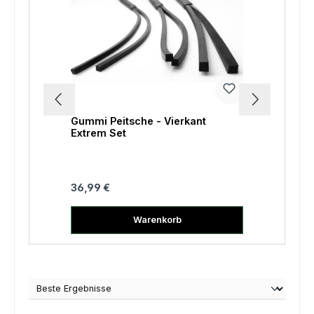
Gummi Peitsche - Vierkant
Lager
Extrem Set
Ausw
Regulärer Preis:
Verkau
36,99 €
56,99
Warenkorb
Rabatt