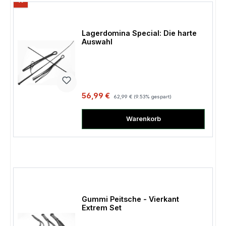
%
Lagerdomina Special: Die harte
Auswahl
Verkaufspreis:
Regulärer Preis:
56,99 €
62,99 €
(9.53% gespart)
Warenkorb
Gummi Peitsche - Vierkant
Extrem Set